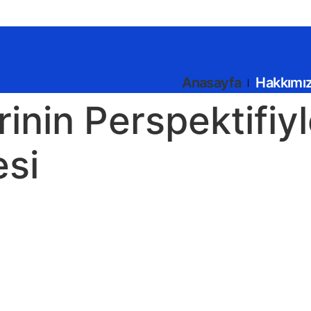
Anasayfa
Hakkımı
erinin Perspektifi
esi