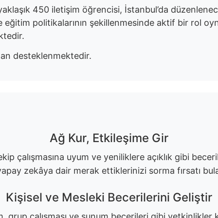
klaşık 450 iletişim öğrencisi, İstanbul’da düzenlenec
eğitim politikalarının şekillenmesinde aktif bir rol oyna
tedir.
dan desteklenmektedir.
Ağ Kur, Etkileşime Gir
ekip çalışmasına uyum ve yeniliklere açıklık gibi bece
apay zekâya dair merak ettiklerinizi sorma fırsatı bul
Kişisel ve Mesleki Becerilerini Geliştir
m, grup çalışması ve sunum becerileri gibi yetkinlikler