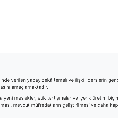
Hours
Minutes
erinde verilen yapay zekâ temalı ve ilişkili derslerin ge
masını amaçlamaktadır.
 yeni meslekler, etik tartışmalar ve içerik üretim biçim
ası, mevcut müfredatların geliştirilmesi ve daha kapsa